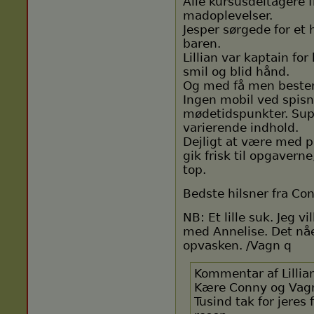
Alle kursusdeltagere
madoplevelser.
Jesper sørgede for et
baren.
Lillian var kaptain f
smil og blid hånd.
Og med få men bestem
Ingen mobil ved spis
mødetidspunkter. Sup
varierende indhold.
Dejligt at være med p
gik frisk til opgavern
top.
Bedste hilsner fra Co
NB: Et lille suk. Jeg 
med Annelise. Det nåed
opvasken. /Vagn q
Kommentar af Lillia
Kære Conny og Vag
Tusind tak for jere