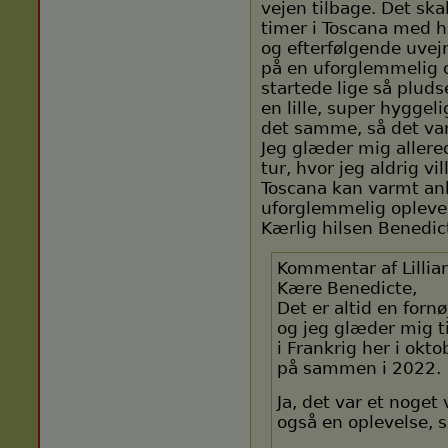
vejen tilbage. Det ska
timer i Toscana med h
og efterfølgende uvejr
på en uforglemmelig o
startede lige så plud
en lille, super hyggel
det samme, så det var 
Jeg glæder mig allere
tur, hvor jeg aldrig v
Toscana kan varmt anb
uforglemmelig oplevels
Kærlig hilsen Benedic
Kommentar af Lillia
Kære Benedicte,
Det er altid en for
og jeg glæder mig t
i Frankrig her i okto
på sammen i 2022.
Ja, det var et noget
også en oplevelse, s