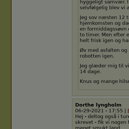
hyggeligt samvær. I
selvfølgelig blev vi 
Jeg sov næsten 12 t
hjemkomsten og dag
en formiddagssøvn 
to timer. Men efter 
helt frisk igen og h
Øv med asfalten og
robotten igen.
Jeg glæder mig til 
14 dage.
Knus og mange hilsne
Dorthe lyngholm
06-29-2021 - 17:55 |
Hej - deltog også i tu
skrevet - fik vi nogen 
meget smukt land.