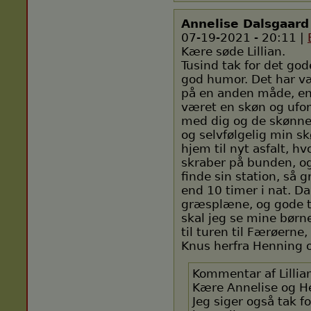
Annelise Dalsgaard
07-19-2021 - 20:11 |
Kære søde Lillian.
Tusind tak for det g
god humor. Det har væ
på en anden måde, end
været en skøn og uf
med dig og de skønne 
og selvfølgelig min 
hjem til nyt asfalt, hv
skraber på bunden, o
finde sin station, så
end 10 timer i nat. D
græsplæne, og gode ta
skal jeg se mine børn
til turen til Færøerne
Knus herfra Henning 
Kommentar af Lillia
Kære Annelise og H
Jeg siger også tak f