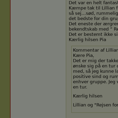
Det var en helt fantas
Kæmpe tak til Lillian 
så sej…sød, rummelig, 
det bedste for din gr
Det eneste der ærgrer 
bekendtskab med “ Rej
Det er bestemt ikke s
Kærlig hilsen Pia
Kommentar af Lillia
Kære Pia,
Det er mig der takk
ønske sig på en tur 
med, så jeg kunne l
positive sind og ru
enhver gruppe. Jeg v
en tur.
Kærlig hilsen
Lillian og "Rejsen fo