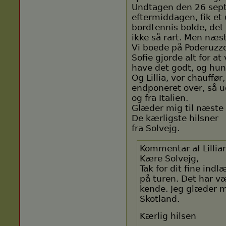
Undtagen den 26 sept
eftermiddagen, fik et
bordtennis bolde, det 
ikke så rart. Men næs
Vi boede på Poderuzzo
Sofie gjorde alt for at
have det godt, og hun
Og Lillia, vor chauffør
endponeret over, så u
og fra Italien.
Glæder mig til næste å
De kærligste hilsner
fra Solvejg.
Kommentar af Lillia
Kære Solvejg,
Tak for dit fine ind
på turen. Det har væ
kende. Jeg glæder mig
Skotland.
Kærlig hilsen