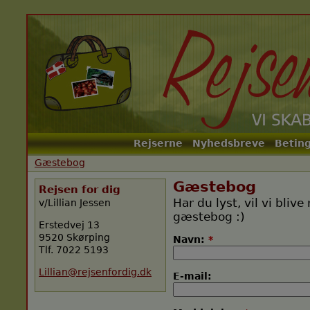
Rejserne
Nyhedsbreve
Beting
Main menu
Gæstebog
Gæstebog
Rejsen for dig
Har du lyst, vil vi bliv
v/Lillian Jessen
gæstebog :)
Erstedvej 13
9520 Skørping
Navn:
*
Tlf. 7022 5193
Lillian@rejsenfordig.dk
E-mail: