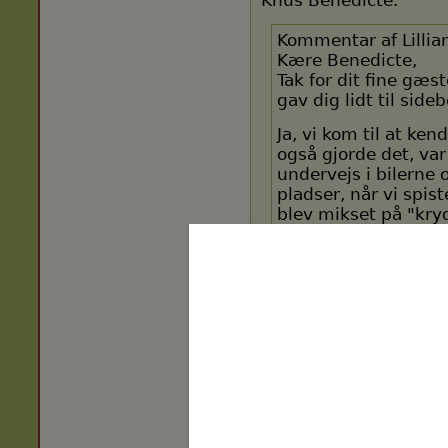
Knus Benedicte.
Kommentar af Lillia
Kære Benedicte,
Tak for dit fine gæ
gav dig lidt til side
Ja, vi kom til at ke
også gjorde det, var
undervejs i bilerne
pladser, når vi spi
blev mikset på "kry
Det er altid en forn
glæder mig til vore
Knus og glade hilsn
Lillian og "Rejsen fo
Hanne og Ove
11-06-2021 - 20:46 |