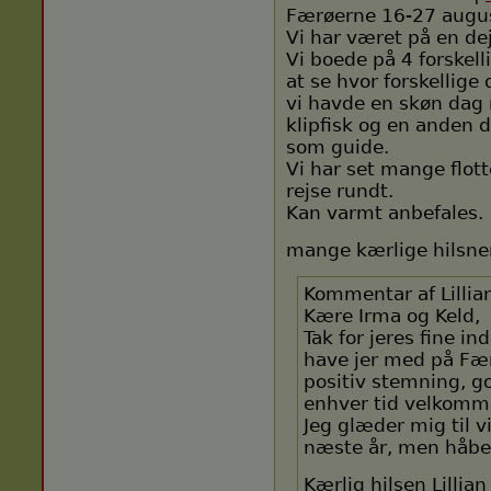
Færøerne 16-27 augu
Vi har været på en dejl
Vi boede på 4 forskel
at se hvor forskellige 
vi havde en skøn dag
klipfisk og en anden 
som guide.
Vi har set mange flot
rejse rundt.
Kan varmt anbefales.
mange kærlige hilsne
Kommentar af Lillia
Kære Irma og Keld,
Tak for jeres fine in
have jer med på Fær
positiv stemning, god
enhver tid velkomm
Jeg glæder mig til v
næste år, men håber
Kærlig hilsen Lillian