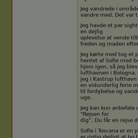
Jeg vandrede i område
vandre med. Det var t
Jeg havde et par sight
en dejlig
oplevelse at vende til
freden og maden efte
Jeg kørte med tog et 
hentet af Sofie mod b
hjem igen, så jeg blev
lufthavnen i Bologna. 
jeg i Kastrup lufthavn
en vidunderlig ferie m
til fordybelse og van
uge.
Jeg kan kun anbefale at
“Rejsen for
dig”. Du får en rejse 
Sofie i Toscana er en 
er rigtig dejligt at b