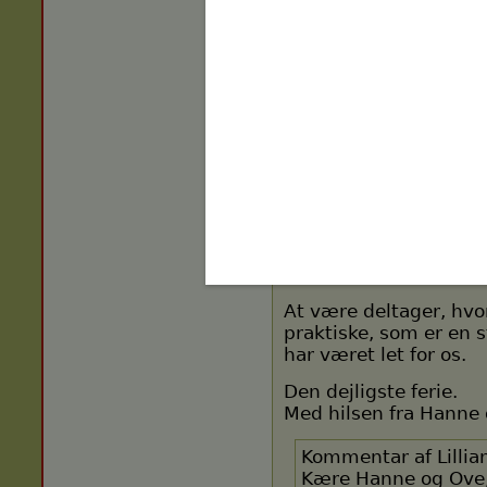
”Kursus i fransk mad” 
Stor og varm tak til al
for dig” og værterne p
drag - det var sjovt 
Karin lærte os den f
passion og perfekt for
boltrede vi os i det s
kulminerede med den 
Udover madlavning, va
med picnickurv). Inte
områdets historie og 
At være deltager, hvor 
praktiske, som er en st
har været let for os.
Den dejligste ferie.
Med hilsen fra Hanne 
Kommentar af Lillia
Kære Hanne og Ove