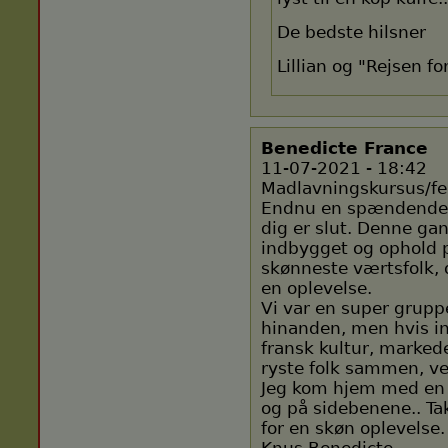
De bedste hilsner
Lillian og "Rejsen fo
Benedicte France
11-07-2021 - 18:42
Madlavningskursus/fer
Endnu en spændende o
dig er slut. Denne g
indbygget og ophold 
skønneste værtsfolk, d
en oplevelse.
Vi var en super gruppe
hinanden, men hvis in
fransk kultur, markede
ryste folk sammen, ve
Jeg kom hjem med en
og på sidebenene.. Tak 
for en skøn oplevelse.