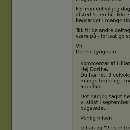
For min del vil jeg do
afsted 5 i en bil. Ikke
bagsædet i mange tim
Tak til de andre delta
være på - fortsat go 
Vh
Dorthe Lyngholm
Kommentar af Lillia
Hej Dorthe,
Du har ret. 3 velvo
mange timer og i me
anbefale.
Det har jeg taget hø
vi sidst i september
bagsædet.
Venlig hilsen
Lillian og "Rejsen fo