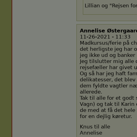
Lillian og "Rejsen fo
Annelise Østergaar
11-26-2021 - 11:33
Madkursus/ferie på ch
det herligste jeg har
jeg ikke ud og banker 
Jeg tilslutter mig all
rejsefæller har givet u
Og så har jeg haft fa
delikatesser, det blev
dem fyldte vagtler n
allerede.
Tak til alle for et go
Vagn) og tak til Karin
de med at få det hele t
for en dejlig køretur.
Knus til alle
Annelise