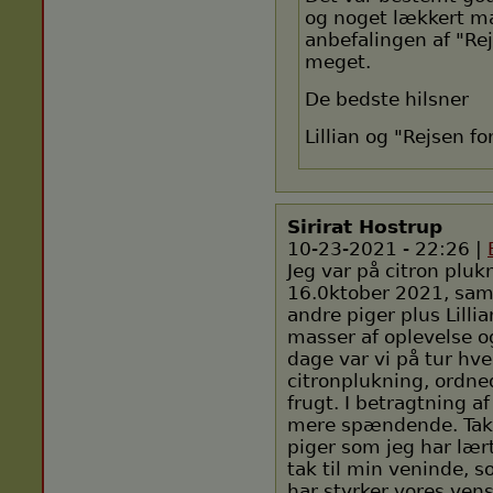
og noget lækkert ma
anbefalingen af "Rej
meget.
De bedste hilsner
Lillian og "Rejsen fo
Sirirat Hostrup
10-23-2021 - 22:26 |
Jeg var på citron pluk
16.0ktober 2021, sa
andre piger plus Lilli
masser af oplevelse og
dage var vi på tur h
citronplukning, ordne
frugt. I betragtning af
mere spændende. Takk
piger som jeg har lær
tak til min veninde, 
har styrker vores vens