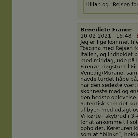
Lillian og "Rejsen fo
Benedicte France
10-02-2021 - 15:48 |
Jeg er lige kommet hje
Toscana med Rejsen for
Italien, og indholdet
med middag, ude på l
Firenze, dagstur til F
Venedig/Murano, samt
havde turdet håbe på.
har den sødeste vært
skønneste mad og øns
den bedste oplevelse. 
autentisk som det kun
af byen med udsigt ov
Vi kørte i skybrud i 
for at ankomme til so
opholdet. Køreturen k
som at “blinke”, heldi