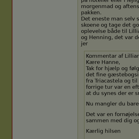
på hoteller eller i lej
morgenmad og aftens
pakken.
Det eneste man selv sk
skoene og tage det go
oplevelse både til Lill
og Henning, det var 
jer
Kommentar af Lillia
Kære Hanne,
Tak for hjælp og fø
det fine gæstebogsi
fra Triacastela og t
forrige tur var en ef
at du synes der er 
Nu mangler du bare va
Det var en fornøjel
sammen med dig og j
Kærlig hilsen