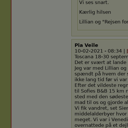
Vi ses snart.
Kærlig hilsen
Lillian og "Rejsen fo
Pia Veile
10-02-2021 - 08:34 |
Toscana 18-30 septe
Det er svært at lande 
Jeg var med Lillian og
spændt på hvem der 
ikke lang tid før vi v
Efter det vildeste re
til Sofies B&B 15 km n
sted med den sødeste
mad til os og gjorde al
Vi fik vandret, set S
middelalderbyer hvor v
meget. Vi var i Vened
overnattede på et dejl