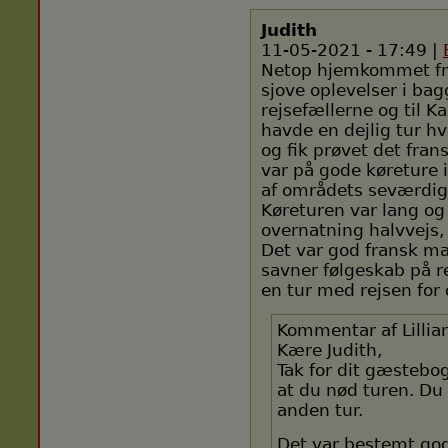
Judith
11-05-2021 - 17:49 |
Netop hjemkommet fr
sjove oplevelser i bagg
rejsefællerne og til Ka
havde en dejlig tur hv
og fik prøvet det fra
var på gode køreture i
af områdets seværdigh
Køreturen var lang o
overnatning halvvejs, 
Det var god fransk m
savner følgeskab på r
en tur med rejsen for 
Kommentar af Lillia
Kære Judith,
Tak for dit gæstebo
at du nød turen. Du
anden tur.
Det var bestemt god