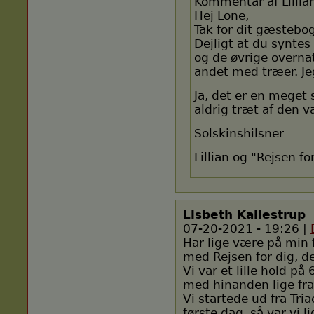
Kommentar af Lillia
Hej Lone,
Tak for dit gæstebo
Dejligt at du synte
og de øvrige overnatn
andet med træer. Jeg
Ja, det er en meget 
aldrig træt af den v
Solskinshilsner
Lillian og "Rejsen fo
Lisbeth Kallestrup
07-20-2021 - 19:26 |
Har lige være på min
med Rejsen for dig, de
Vi var et lille hold på
med hinanden lige fra
Vi startede ud fra Tri
første dag, så var vi 