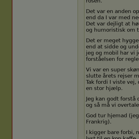
rosen.
Det var en anden o
end da I var med ne
Det var dejligt at h
og humoristisk om 
Det er meget hygge
end at sidde og und
jeg og mobil har vi 
forståelsen for regle
Vi var en super skøn
slutte årets rejser m
Tak fordi I viste vej
en stor hjælp.
Jeg kan godt forstå 
og så må vi overtale
God tur hjemad (jeg 
Frankrig).
I kigger bare forbi,
lyst til en kop kaffe...