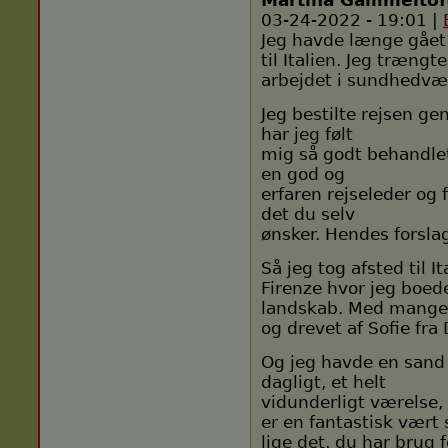
Martina Gammeltof
03-24-2022 - 19:01 |
Jeg havde længe gået
til Italien. Jeg trængte
arbejdet i sundhedv
Jeg bestilte rejsen ge
har jeg følt
mig så godt behandlet he
en god og
erfaren rejseleder og f
det du selv
ønsker. Hendes forsla
Så jeg tog afsted til I
Firenze hvor jeg boed
landskab. Med mange v
og drevet af Sofie fr
Og jeg havde en sand 
dagligt, et helt
vidunderligt værelse, 
er en fantastisk vært
lige det, du har brug f