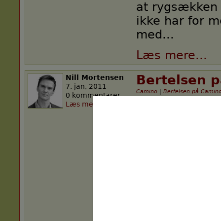
at rygsækken s
ikke har for 
med...
Læs mere...
Bertelsen 
Nill Mortensen
7. jan, 2011
Camino
|
Bertelsen på Camin
0 kommentarer
Læs mere...
I DR2s julekal
værten Mikael
Nordspanien f
Santiago de C
afsnit får man
fornemmelse a
sindstilstan
under en såda