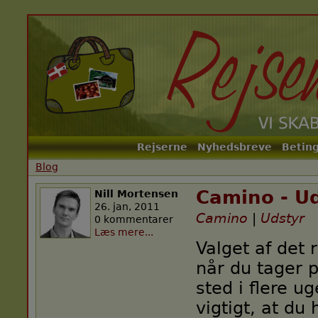
Rejserne
Nyhedsbreve
Beting
Main menu
Blog
Camino - Ud
Nill Mortensen
26. jan, 2011
Camino
|
Udstyr
0 kommentarer
Læs mere...
Valget af det r
når du tager 
sted i flere ug
vigtigt, at du 