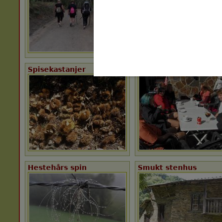
Spisekastanjer
En lille kaffepause
Hestehårs spin
Smukt stenhus