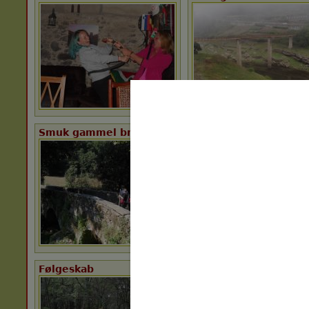
Smuk gammel bro
Morgenmad hos Migu
Følgeskab
Indsamling