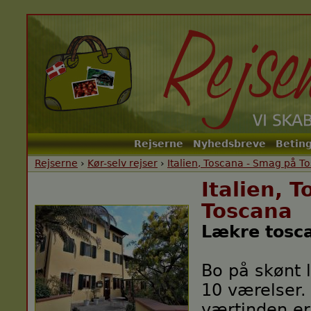
Rejserne
Nyhedsbreve
Beting
Main menu
Rejserne
›
Kør-selv rejser
›
Italien, Toscana - Smag på T
Italien, 
Toscana
Lækre tosca
Bo på skønt 
10 værelser.
værtinden er