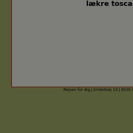
lækre tosc
Rejsen for dig | Erstedvej 13 | 9520 