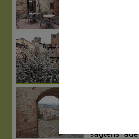
Der er masse
oplevelser:
Firenze - 41
Pistola - 49 
Sienna - 50 
Pisa - 58 km
Lucca - 55 k
Livorno - 65
Kommer du i b
sagtens lade 