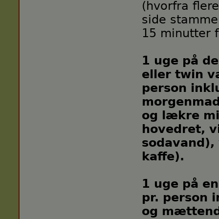
(hvorfra fler
side stammer 
15 minutter f
1 uge på de
eller twin v
person inkl
morgenmads
og lækre mi
hovedret, vi
sodavand), 
kaffe).
1 uge på en
pr. person i
og mætten