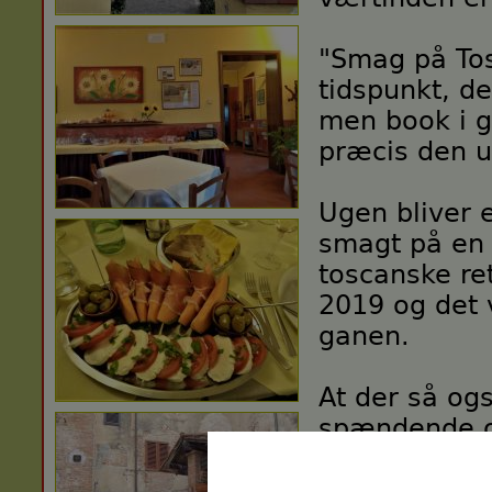
"Smag på To
tidspunkt, de
men book i go
præcis den u
Ugen bliver 
smagt på en
toscanske ret
2019 og det v
ganen.
At der så og
spændende o
gjorde at vi 
opleve Siena